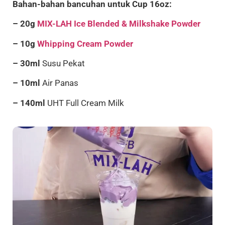
Bahan-bahan bancuhan untuk Cup 16oz:
– 20g
MIX-LAH Ice Blended & Milkshake Powder
– 10g
Whipping Cream Powder
– 30ml
Susu Pekat
– 10ml
Air Panas
– 140ml
UHT Full Cream Milk